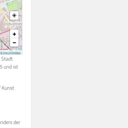
+
−
|
© OpenStreetMap
 Stadt
5 und ist
f Kunst
onders der